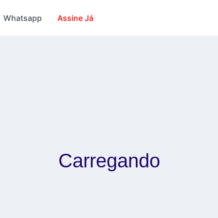
Whatsapp
Assine Já
as
Este cálculo é editável até
ha / imagem)
EM TESTES
Carregando
tórios)