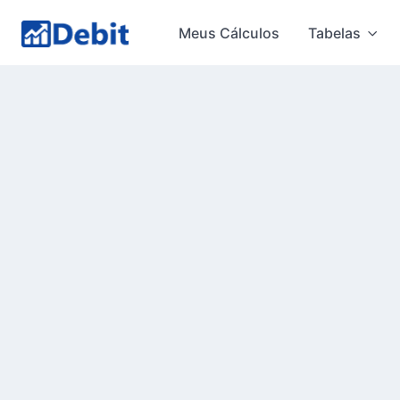
Meus Cálculos
Tabelas
Calculadoras
Cálculos Trabalhistas
Cálculos Trabalhist
Extrair de documento (PDF / planil
Dados cadastrais
(não obriga
Nome do cálculo
Processo